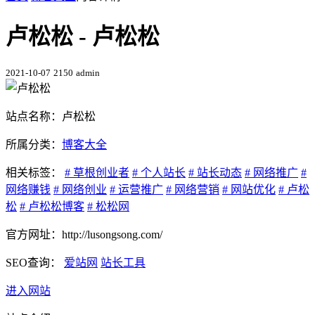
卢松松 - 卢松松
2021-10-07
2150
admin
站点名称：卢松松
所属分类：
博客大全
相关标签：
# 草根创业者
# 个人站长
# 站长动态
# 网络推广
#
网络赚钱
# 网络创业
# 运营推广
# 网络营销
# 网站优化
# 卢松
松
# 卢松松博客
# 松松网
官方网址：http://lusongsong.com/
SEO查询：
爱站网
站长工具
进入网站